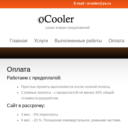
E-mail :
ocooler@ya.ru
оазис в море предложений
Главная
Услуги
Выполненные работы
Оплата
Оплата
Работаем с предоплатой:
Простые проекты выполняются после полной оплаты.
Сложные проекты - с предоплатой не менее 30% общей
стоимости разработки.
Сайт в рассрочку:
3 мес. - 0% переплаты.
6 мес. - 20 %. Погашение ежеквартальное, равными частями.